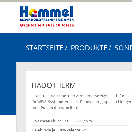
STARTSEITE
PRODUKTE
SON
HADOTHERM
HADOTHERM Klebe- und Armiermasse eignet sich für die
für WDV- Systeme. Auch als Renovierungsspachtel für ger
oder Putzen überarbeiten!
Verbrauch:
ca. 2500 - 2800 gr/m²
Gebinde je Euro-Palette:
24