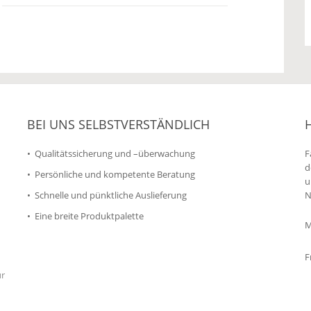
BEI UNS SELBSTVERSTÄNDLICH
Qualitätssicherung und –überwachung
F
d
Persönliche und kompetente Beratung
u
Schnelle und pünktliche Auslieferung
N
Eine breite Produktpalette
M
F
ür