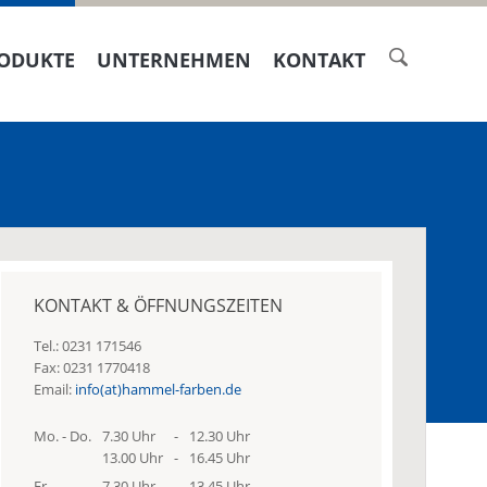
ODUKTE
UNTERNEHMEN
KONTAKT
KONTAKT & ÖFFNUNGSZEITEN
Tel.: 0231 171546
Fax: 0231 1770418
Email:
info(at)hammel-farben.de
Mo. - Do.
7.30 Uhr
-
12.30 Uhr
13.00 Uhr
-
16.45 Uhr
Fr.
7.30 Uhr
-
13.45 Uhr