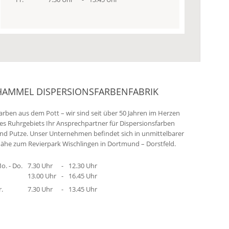
HAMMEL DISPERSIONSFARBENFABRIK
arben aus dem Pott – wir sind seit über 50 Jahren im Herzen
es Ruhrgebiets Ihr Ansprechpartner für Dispersionsfarben
nd Putze. Unser Unternehmen befindet sich in unmittelbarer
ähe zum Revierpark Wischlingen in Dortmund – Dorstfeld.
o. - Do.
7.30 Uhr
-
12.30 Uhr
13.00 Uhr
-
16.45 Uhr
r.
7.30 Uhr
-
13.45 Uhr