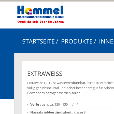
STARTSEITE
PRODUKTE
INN
EXTRAWEISS
Extraweiss E.L.F. ist wasserverdünnbar, leicht zu verarbei
völlig geruchsneutral und daher besonders gut für Arbeit
Bewohnern bezogen werden sollen.
Verbrauch:
ca. 130 - 150 ml/m²
Nassabriebbeständigkeit:
Klasse 3