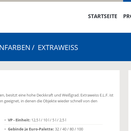
STARTSEITE
PR
ENFARBEN
EXTRAWEISS
ten, besitzt eine hohe Deckkraft und Weißgrad. Extraweiss E.L.F. ist
en geeignet, in denen die Objekte wieder schnell von den
VP - Einheit:
12,5 l / 10 l / 5 l / 2,5 l
Gebinde je Euro-Palette:
32 / 40 / 80 / 100