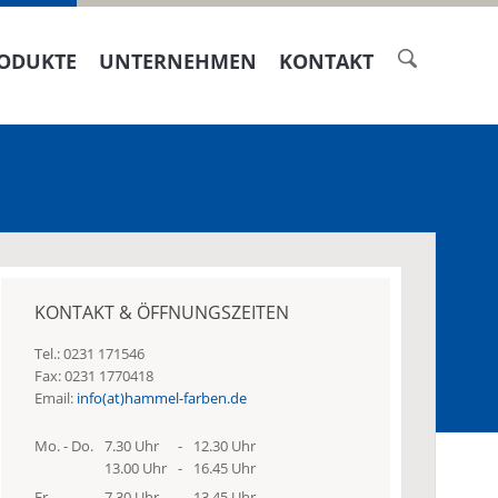
ODUKTE
UNTERNEHMEN
KONTAKT
KONTAKT & ÖFFNUNGSZEITEN
Tel.: 0231 171546
Fax: 0231 1770418
Email:
info(at)hammel-farben.de
Mo. - Do.
7.30 Uhr
-
12.30 Uhr
13.00 Uhr
-
16.45 Uhr
Fr.
7.30 Uhr
-
13.45 Uhr