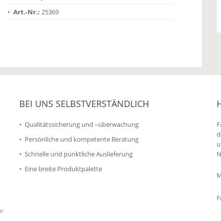
Art.-Nr.:
25369
BEI UNS SELBSTVERSTÄNDLICH
Qualitätssicherung und –überwachung
F
d
Persönliche und kompetente Beratung
u
Schnelle und pünktliche Auslieferung
N
Eine breite Produktpalette
M
F
ür