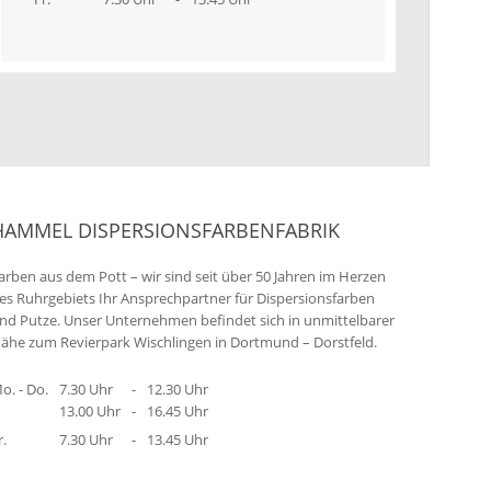
HAMMEL DISPERSIONSFARBENFABRIK
arben aus dem Pott – wir sind seit über 50 Jahren im Herzen
es Ruhrgebiets Ihr Ansprechpartner für Dispersionsfarben
nd Putze. Unser Unternehmen befindet sich in unmittelbarer
ähe zum Revierpark Wischlingen in Dortmund – Dorstfeld.
o. - Do.
7.30 Uhr
-
12.30 Uhr
13.00 Uhr
-
16.45 Uhr
r.
7.30 Uhr
-
13.45 Uhr