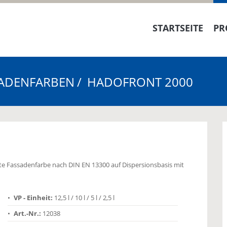
STARTSEITE
PR
ADENFARBEN
HADOFRONT 2000
te Fassadenfarbe nach DIN EN 13300 auf Dispersionsbasis mit
VP - Einheit:
12,5 l / 10 l / 5 l / 2,5 l
Art.-Nr.:
12038