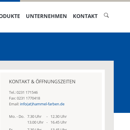
ODUKTE
UNTERNEHMEN
KONTAKT
KONTAKT & ÖFFNUNGSZEITEN
Tel.: 0231 171546
Fax: 0231 1770418
Email:
info(at)hammel-farben.de
Mo. - Do.
7.30 Uhr
-
12.30 Uhr
13.00 Uhr
-
16.45 Uhr
Fr.
7.30 Uhr
-
13.45 Uhr