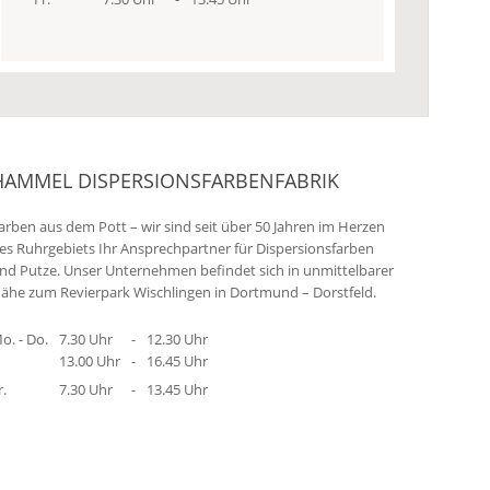
HAMMEL DISPERSIONSFARBENFABRIK
arben aus dem Pott – wir sind seit über 50 Jahren im Herzen
es Ruhrgebiets Ihr Ansprechpartner für Dispersionsfarben
nd Putze. Unser Unternehmen befindet sich in unmittelbarer
ähe zum Revierpark Wischlingen in Dortmund – Dorstfeld.
o. - Do.
7.30 Uhr
-
12.30 Uhr
13.00 Uhr
-
16.45 Uhr
r.
7.30 Uhr
-
13.45 Uhr