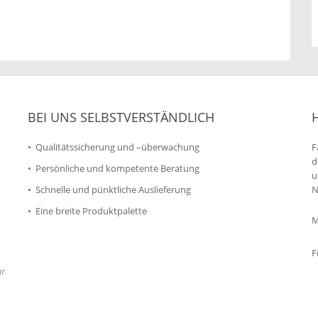
BEI UNS SELBSTVERSTÄNDLICH
Qualitätssicherung und –überwachung
F
d
Persönliche und kompetente Beratung
u
Schnelle und pünktliche Auslieferung
N
Eine breite Produktpalette
M
F
ür